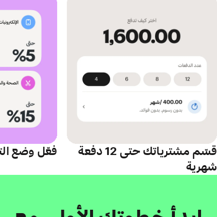
قسّم مشترياتك حتى 12 دفعة
فعّل وضع الت
شهرية