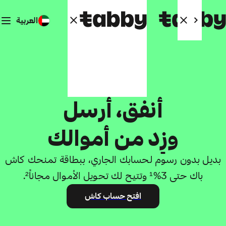
العربية
حساب تابي كاش
وزِد من أموالك
بديل بدون رسوم لحسابك الجاري، ببطاقة تمنحك كاش
باك حتى 3%¹ وتتيح لك تحويل الأموال مجاناً².
افتح حساب كاش