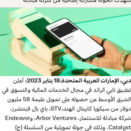
شهدت الجولة مشاركة إضافية من شركة مبادلة
للاستثمار،Arbor Venture وEndeavor Catalyst
18 يناير 2023
دبي، الإمارات العربية المتحدة،18 يناير 2023:
أعلن
تطبيق تابي الرائد في مجال الخدمات المالية والتسوّق في
الشرق الأوسط عن حصوله على تمويل بقيمة 58 مليون
دولار من سيكويا كابيتال الهند،STV، باي بال فينتشرز،
شركة مبادلة للاستثمار، Arbor Ventures، وEndeavor
Catalyst. وذلك في جولة تمويلية من السلسلة (ج)