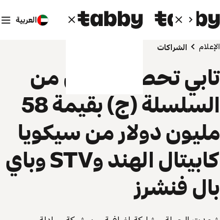
العربية
الإعلام
الشراكات
تابي تحصد تمويل من
السلسلة (ج) بقيمة 58
مليون دولار من سيكويا
كابيتال الهند وSTV وباي
بال فنشرز