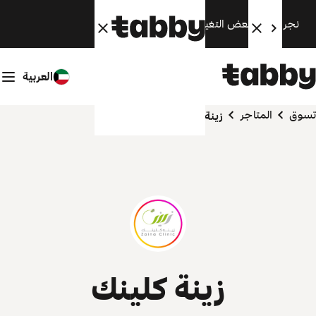
نجري الآن بعض التغييرات. سنعود قريبًا.
العربية
تسوق
المتاجر
زينة كلينك
زينة كلينك