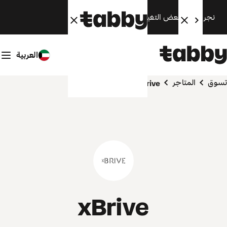
نجري الآن بعض التغييرات. سنعود قريبًا.
العربية
تسوق
المتاجر
xBrive
xBrive