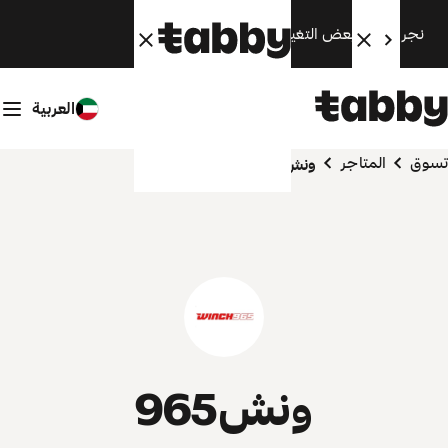
نجري الآن بعض التغييرات. سنعود قريبًا.
العربية
تسوق
المتاجر
ونش965
ونش965