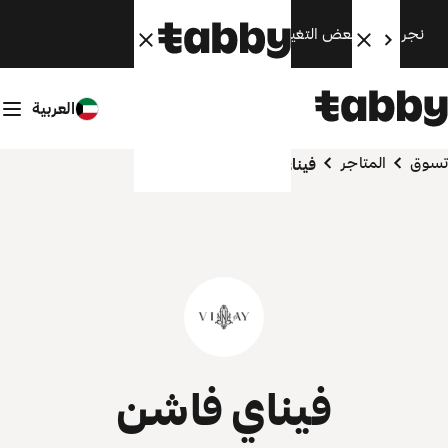
نجري الآن بعض التغييرات. سنعود قريبًا.
العربية
تسوق
المتاجر
فيناي فاشن
فيناي فاشن