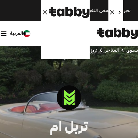
نجري الآن بعض التغييرات. سنعود قريبًا.
العربية
تسوق
المتاجر
تربل ام
تربل ام