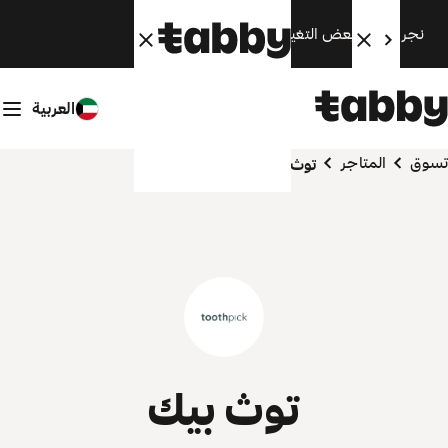
نجري الآن بعض التغييرات. سنعود قريبًا.
العربية
تسوق
المتاجر
توث بيك
توث بيك