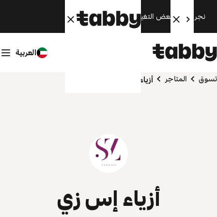
نجري الآن بعض التغييرات. سنعود قريبًا.
العربية
تسوق
المتاجر
أزياء إس زي
أزياء إس زي