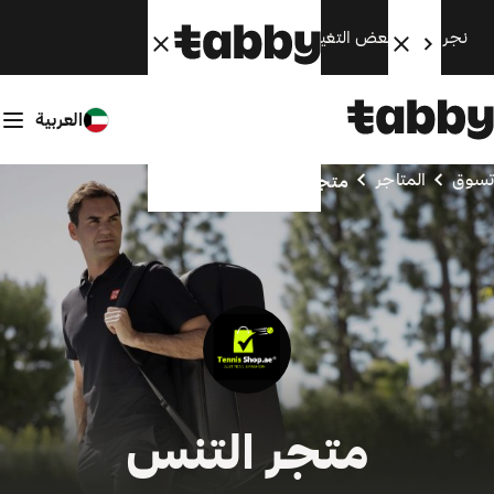
نجري الآن بعض التغييرات. سنعود قريبًا.
العربية
تسوق
المتاجر
متجر التنس
متجر التنس