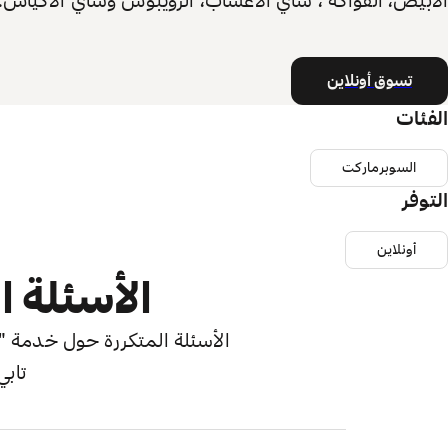
الأبيض، الفواكه ، شاي الأعشاب، الرويبوس وشاي الاكياس.
تسوق أونلاين
الفئات
السوبرماركت
التوفر
أونلاين
الأسئلة ا
الأسئلة المتكررة حول خدمة "اش
تابي