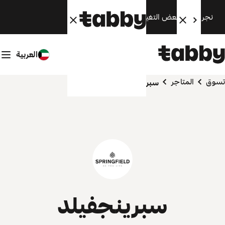
نجري الآن بعض التغييرات. سنعود قريبًا.
العربية
تسوق
المتاجر
سبرينجفيلد
سبرينجفيلد