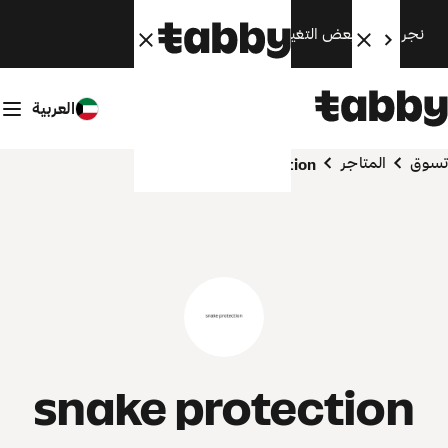
نجري الآن بعض التغييرات. سنعود قريبًا.
العربية
تسوق
المتاجر
snake protection
snake protection