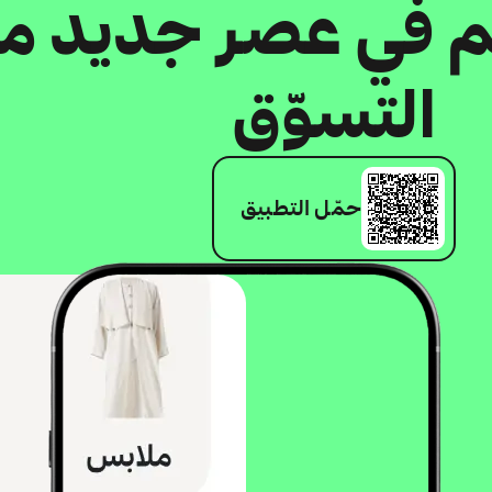
كم في عصر جديد م
التسوّق
حمّل التطبيق