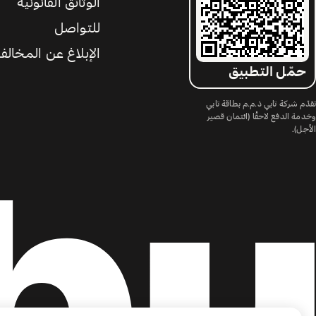
الوثائق القانونية
للتواصل
الإبلاغ عن المخالف
حمّل التطبيق
تقدّم شركة تابي ذ.م.م بطاقة تابي
وخدمة الدفع لاحقًا (ائتمان قصير
الأجل).