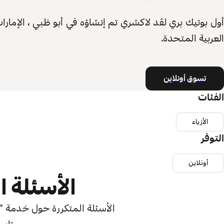
أول بوتيك بري لڤد لاكشري تم إنشاؤه في أبو ظبي ، الإمارا
العربية المتحدة.
تسوق أونلاين
الفئات
الأزياء
التوفر
أونلاين
الأسئلة ا
الأسئلة المتكررة حول خدمة "اش