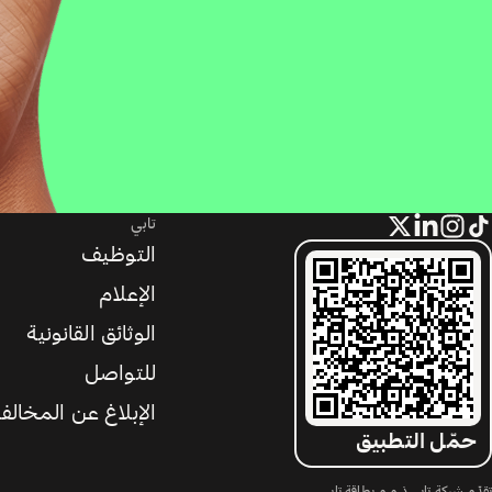
تابي
التوظيف
الإعلام
الوثائق القانونية
للتواصل
الإبلاغ عن المخالف
حمّل التطبيق
تقدّم شركة تابي ذ.م.م بطاقة تابي