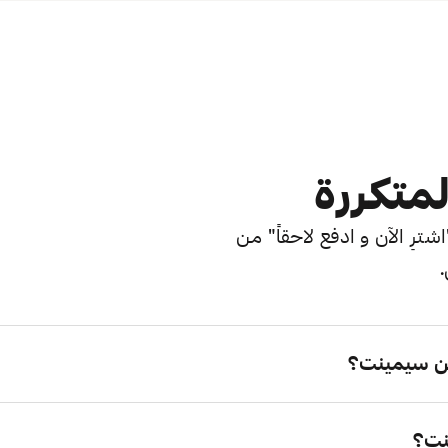
لمتكررة
ترِ الآن و ادفع لاحقاً" من
.
ن سيمينت؟
نت؟