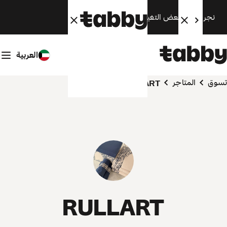
نجري الآن بعض التغييرات. سنعود قريبًا.
العربية
تسوق
المتاجر
RULLART
RULLART