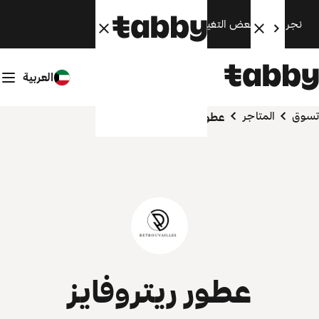
نجري الآن بعض التغييرات. سنعود قريبًا.
العربية
تسوق
المتاجر
عطور ريتروفايز
عطور ريتروفايز