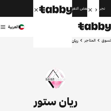
نجري الآن بعض التغييرات. سنعود قريبًا.
العربية
تسوق
المتاجر
ريان ستور
ريان ستور