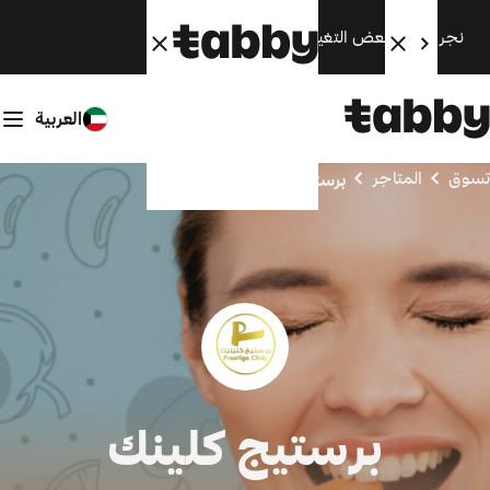
نجري الآن بعض التغييرات. سنعود قريبًا.
العربية
تسوق
المتاجر
برستيج كلينك
برستيج كلينك