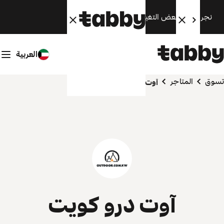
نجري الآن بعض التغييرات. سنعود قريبًا.
العربية
تسوق
المتاجر
آوت درو كويت
آوت درو كويت