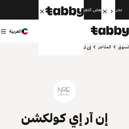
نجري الآن بعض التغييرات. سنعود قريبًا.
العربية
تسوق
المتاجر
إن آر إي كولكشن
إن آر إي كولكشن