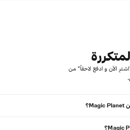
لمتكررة
ترِ الآن و ادفع لاحقاً" من
.
M؟