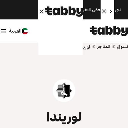
نجري الآن بعض التغييرات. سنعود قريبًا.
العربية
تسوق
المتاجر
لوريندا
لوريندا