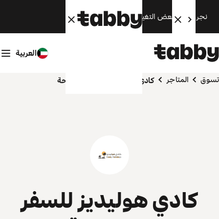
نجري الآن بعض التغييرات. سنعود قريبًا.
العربية
تسوق
المتاجر
كادي هوليديز للسفر والسياحة
كادي هوليديز للسفر