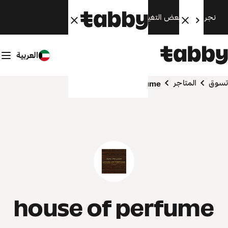
نجري الآن بعض التغييرات. سنعود قريبًا.
العربية
تسوق
المتاجر
house of perfume
house of perfume