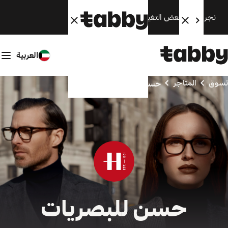
نجري الآن بعض التغييرات. سنعود قريبًا.
العربية
تسوق
المتاجر
حسن للبصريات
حسن للبصريات