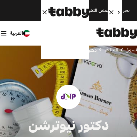
نجري الآن بعض التغييرات. سنعود قريبًا.
العربية
تسوق
المتاجر
دكتور نيوترشن
دكتور نيوترشن