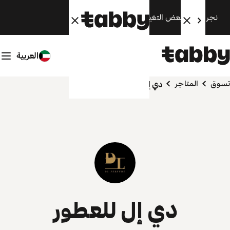
نجري الآن بعض التغييرات. سنعود قريبًا.
العربية
تسوق
المتاجر
دي إل للعطور
دي إل للعطور