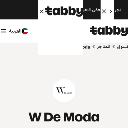
نجري الآن بعض التغييرات. سنعود قريبًا.
العربية
تسوق
المتاجر
W De Moda
W De Moda