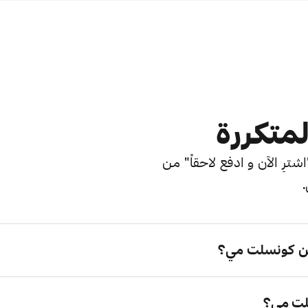
لمتكررة
ترِ الآن و ادفع لاحقاً" من
.
ن كونسلت مي؟
لت مي؟