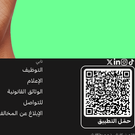
تابي
التوظيف
الإعلام
الوثائق القانونية
للتواصل
الإبلاغ عن المخالف
حمّل التطبيق
تقدّم شركة تابي ذ.م.م بطاقة تابي