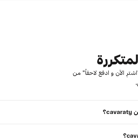
لمتكررة
ترِ الآن و ادفع لاحقاً" من
.
c؟