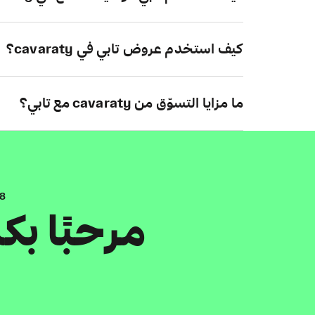
كيف استخدم عروض تابي في cavaraty؟
ما مزايا التسوّق من cavaraty مع تابي؟
.8
مرحبًا ب