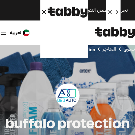
نجري الآن بعض التغييرات. سنعود قريبًا.
العربية
تسوق
المتاجر
buffalo protection
buffalo protection