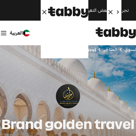
نجري الآن بعض التغييرات. سنعود قريبًا.
العربية
تسوق
المتاجر
Brand golden travel
Brand golden travel