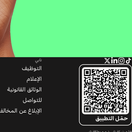
تابي
التوظيف
الإعلام
الوثائق القانونية
للتواصل
الإبلاغ عن المخالف
حمّل التطبيق
تقدّم شركة تابي ذ.م.م بطاقة تابي