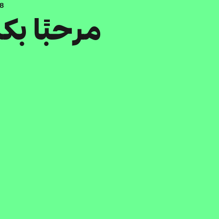
.8
مرحبًا ب