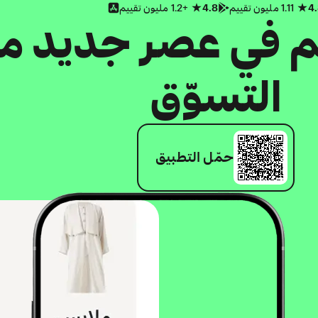
4
1.11 مليون تقييم
4.8
+1.2 مليون تقييم
كم في عصر جديد م
التسوّق
حمّل التطبيق