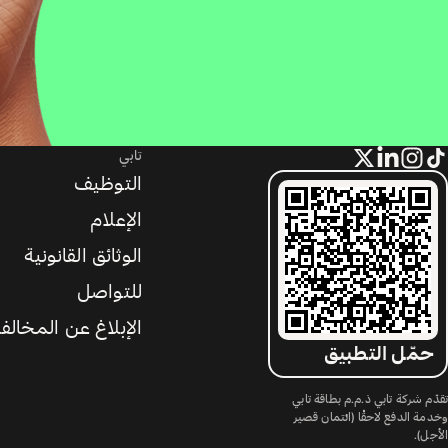
تابي
التوظيف
الإعلام
الوثائق القانونية
للتواصل
الإبلاغ عن المخالف
حمّل التطبيق
تقدّم شركة تابي ذ.م.م بطاقة تابي
وخدمة الدفع لاحقًا (ائتمان قصير
الأجل).