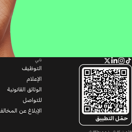
تابي
التوظيف
الإعلام
الوثائق القانونية
للتواصل
الإبلاغ عن المخالف
حمّل التطبيق
تقدّم شركة تابي ذ.م.م بطاقة تابي