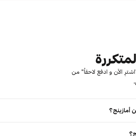
لمتكررة
ترِ الآن و ادفع لاحقاً" من
.
 أمازينج؟
ج؟