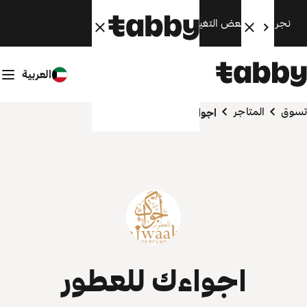
نجري الآن بعض التغييرات. سنعود قريبًا.
العربية
تسوق
المتاجر
اجواءك للعطور
اجواءك للعطور