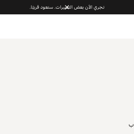
نجري الآن بعض التغييرات. سنعود قريبًا.
اب