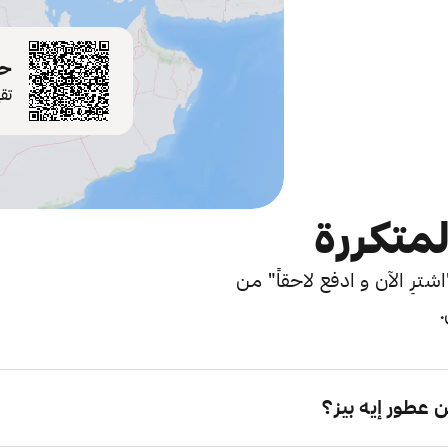
حم
تق
لمتكررة
ترِ الآن و ادفع لاحقاً" من
.
عطور إيه بيز؟