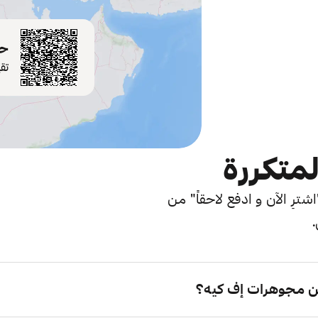
حم
تق
لمتكررة
ترِ الآن و ادفع لاحقاً" من
.
ن مجوهرات إف كيه؟