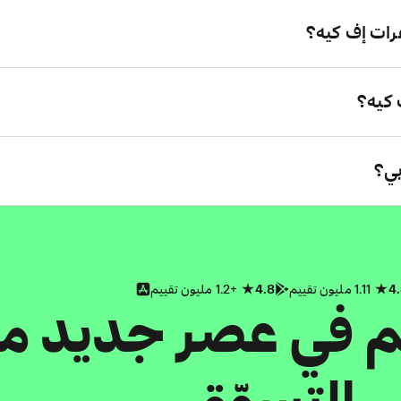
رات إف كيه؟
كيه؟
بي؟
4
1.11 مليون تقييم
4.8
+1.2 مليون تقييم
كم في عصر جديد م
التسوّق