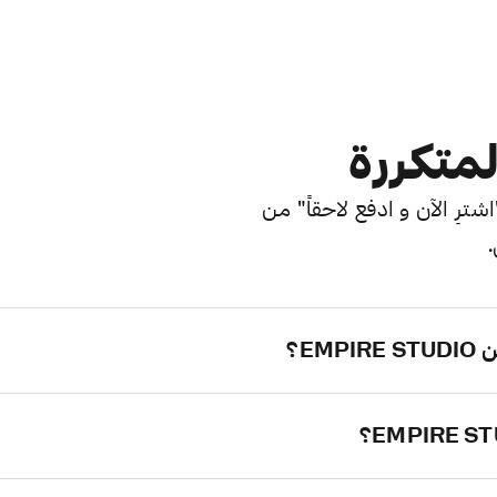
لمتكررة
ترِ الآن و ادفع لاحقاً" من
.
E؟