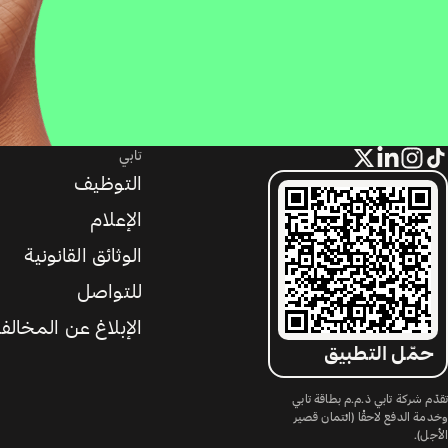
تابي
التوظيف
الإعلام
الوثائق القانونية
للتواصل
الإبلاغ عن المخالف
حمّل التطبيق
تقدّم شركة تابي ذ.م.م بطاقة تابي
وخدمة الدفع لاحقًا (ائتمان قصير
الأجل).