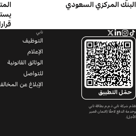
البنك المركزي السعودي
المت
يستخ
قرار
تابي
التوظيف
الإعلام
الوثائق القانونية
للتواصل
الإبلاغ عن المخالف
حمّل التطبيق
تقدّم شركة تابي ذ.م.م بطاقة تابي
وخدمة الدفع لاحقًا (ائتمان قصير
الأجل).