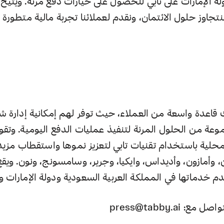
 الإمارات على تابي للحصول على خيارات دفع مرنة. ويتيح ل
جاوز حلول الائتمان، ونقدم لعملائنا تجربة مالية متطورة 
ك قاعدة واسعة من العملاء، حيث توفر لهم إمكانية إدارة 
عة من الحلول المرنة لتنفيذ عمليات الدفع اليومية. وتقو
مية ومحلية باستخدام تقنيات تابي لتعزيز نموها واستقطاب مزي
وأمازون، وأديداس، وايكيا، وجرير، وسامسونج، ونون. ويقع
م خدماتها في المملكة العربية السعودية ودولة الإمارات و
press@tabby.ai