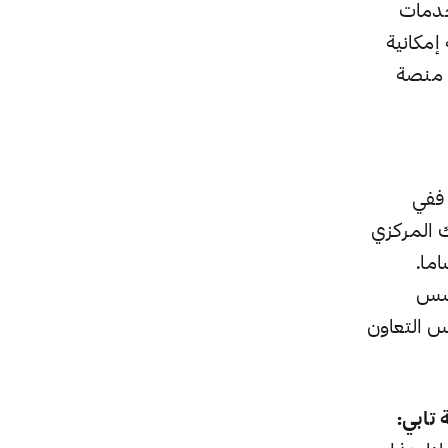
خدمات
إمكانية
ن منصة
 ففي
 المركزي
ما.
أسس
س التعاون
تابي: