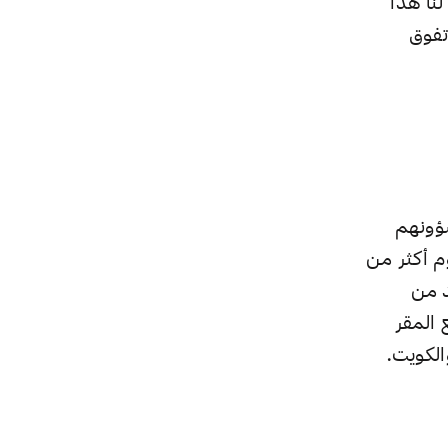
نا هذا
تفوق
شؤونهم
م أكثر من
د من
 المقر
الكويت.