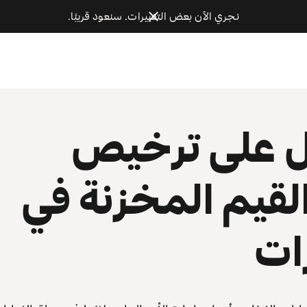
نجري الآن بعض التغييرات. سنعود قريبًا.
ل على ترخيص
لقيم المخزنة في
رات