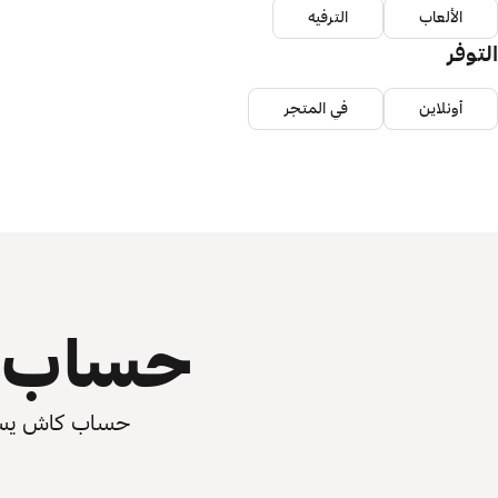
الألعاب
الترفيه
التوفر
أونلاين
في المتجر
حساب ي
حساب كاش يسرّع