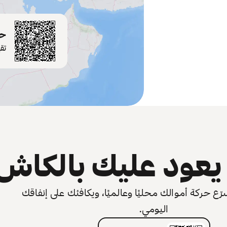
حم
تق
عود عليك بالكاش
 حركة أموالك محليًا وعالميًا، ويكافئك على إنفاقك
اليومي.