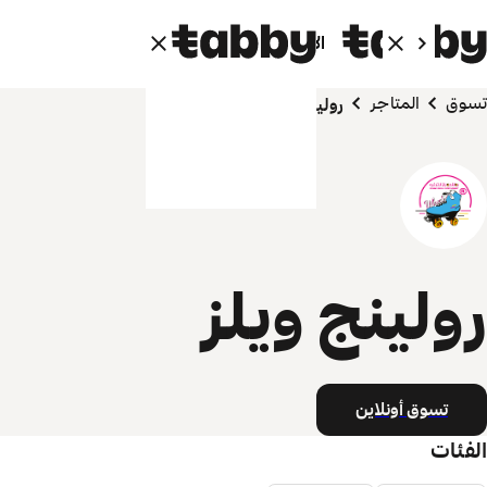
الأفراد
الشركاء
تسوق
المتاجر
رولينج ويلز
رولينج ويلز
تسوق أونلاين
الفئات