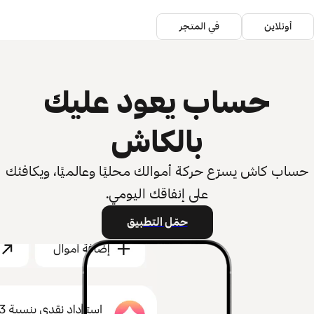
أونلاين
في المتجر
حساب يعود عليك
بالكاش
حساب كاش يسرّع حركة أموالك محليًا وعالميًا، ويكافئك
على إنفاقك اليومي.
حمّل التطبيق