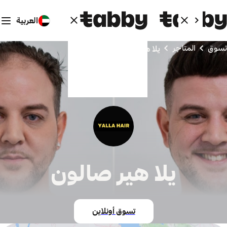
العربية
تسوق
المتاجر
يلا هير صالون
يلا هير صالون
تسوق أونلاين