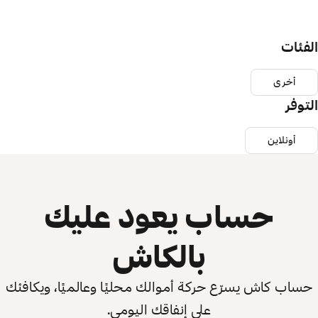
الفئات
أخرى
التوفر
أونلاين
حساب يعود عليك
بالكاش
حساب كاش يسرّع حركة أموالك محليًا وعالميًا، ويكافئك
على إنفاقك اليومي.