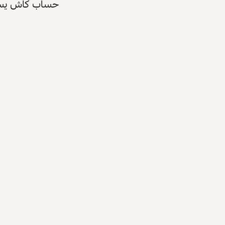
حساب كاش يسرّع