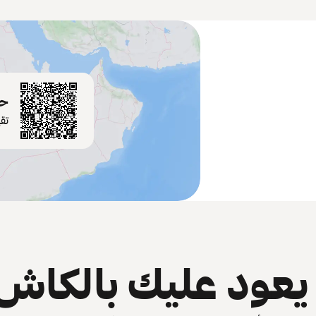
حم
تق
عود عليك بالكاش